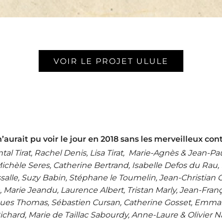
VOIR LE PROJET ULULE
’aurait pu voir le jour en 2018 sans les merveilleux con
tal Tirat, Rachel Denis, Lisa Tirat, Marie-Agnès & Jean-Pa
hèle Seres, Catherine Bertrand, Isabelle Defos du Rau, M
salle, Suzy Babin, Stéphane le Toumelin, Jean-Christian C
Marie Jeandu, Laurence Albert, Tristan Marly, Jean-Franç
ues Thomas, Sébastien Cursan, Catherine Gosset, Emmanue
 Richard, Marie de Taillac Sabourdy, Anne-Laure & Olivier